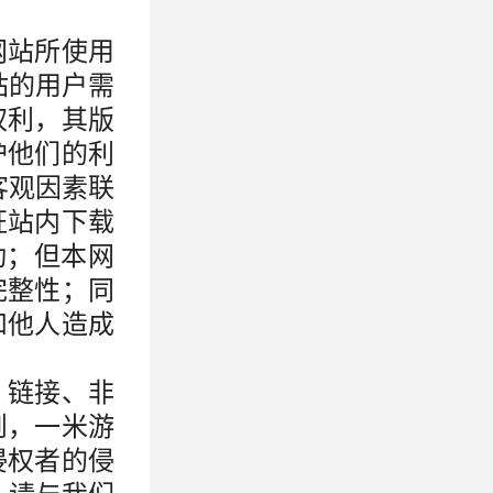
网站所使用
站的用户需
权利，其版
护他们的利
客观因素联
证站内下载
动；但本网
完整性；同
和他人造成
、链接、非
则，一米游
侵权者的侵