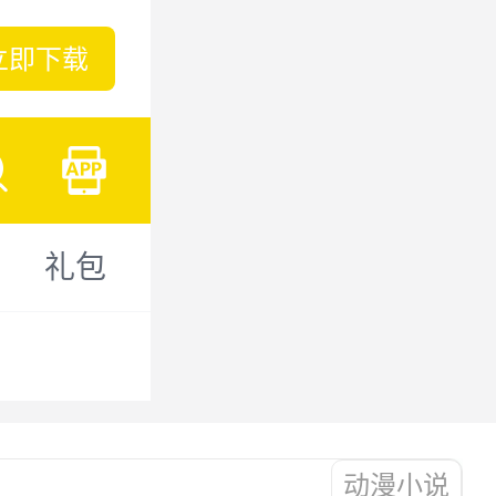
立即下载
礼包
动漫小说