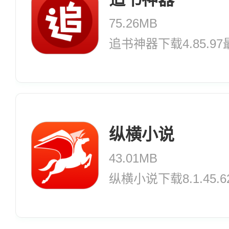
75.26MB
纵横小说
43.01MB