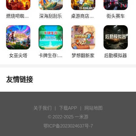
燃烧吧蜘蛛2
深海刮刮乐
桌游商店模拟器
街头赛车
女巫尖塔
卡牌生存:热带岛屿
梦想翻新家
后勤模拟器
友情链接
关于我们
|
下载APP
|
网站地图
© 2022-2025 一米游
鄂ICP备2023024637号-7