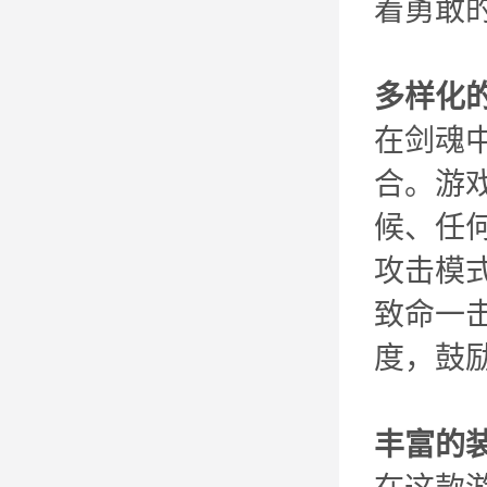
着勇敢
多样化
在剑魂
合。游
候、任
攻击模
致命一
度，鼓
丰富的