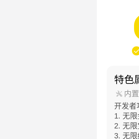
特色
内置
开发者
1. 无
2. 无
3. 无