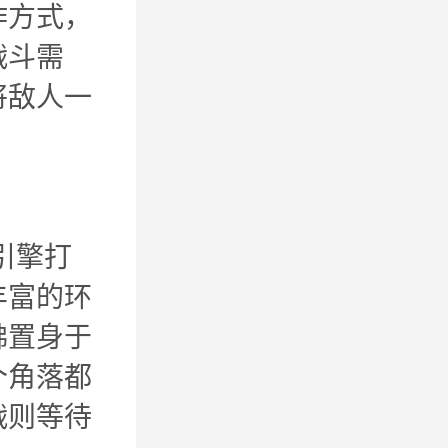
作方式，
战斗需
将敌人一
引擎打
丰富的环
佛置身于
个角落都
战则等待