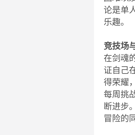
论是单
乐趣。
竞技场
在剑魂
证自己
得荣耀
每周挑
断进步
冒险的