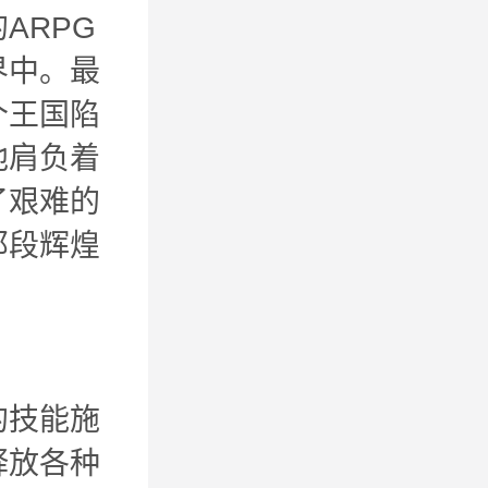
ARPG
界中。最
个王国陷
他肩负着
了艰难的
那段辉煌
的技能施
释放各种