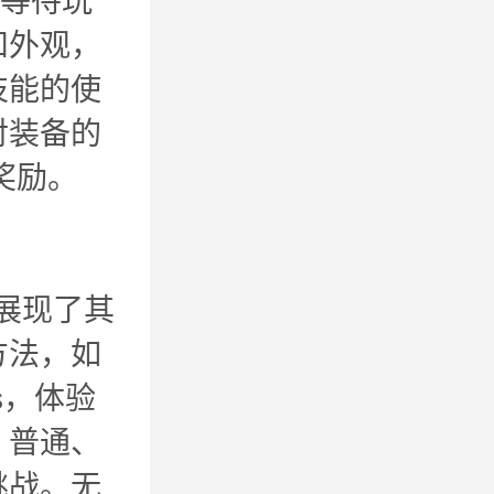
甲等待玩
和外观，
技能的使
对装备的
奖励。
上展现了其
方法，如
ss，体验
，普通、
挑战。无