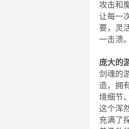
攻击和
让每一
要，灵
一击溃
庞大的
剑魂的游
造，拥
境细节
这个浑
充满了