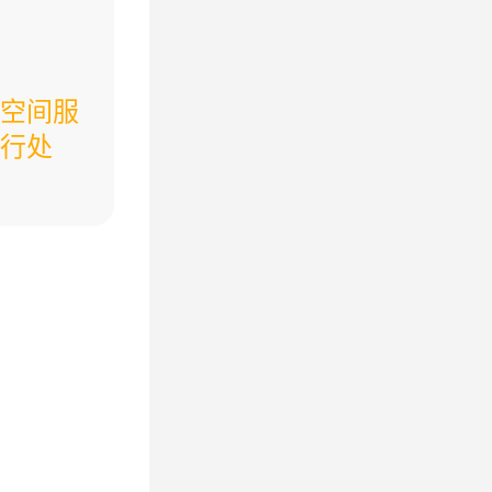
空间服
行处