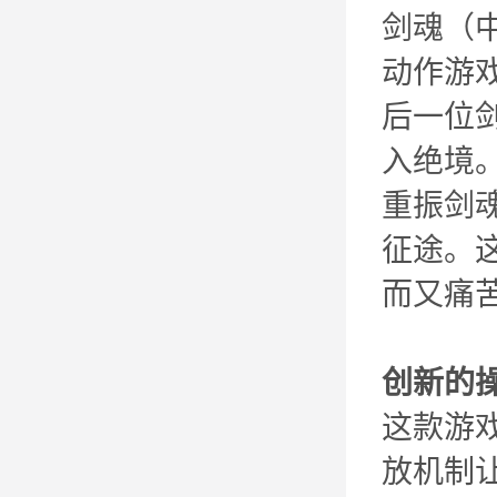
剑魂（
动作游
后一位
入绝境
重振剑
征途。
而又痛
创新的
这款游
放机制