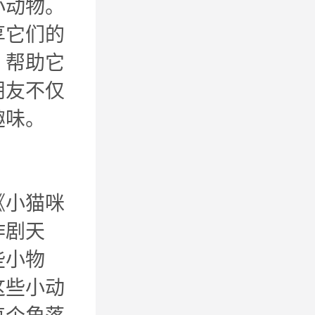
小动物。
享它们的
，帮助它
朋友不仅
趣味。
《小猫咪
作剧天
些小物
这些小动