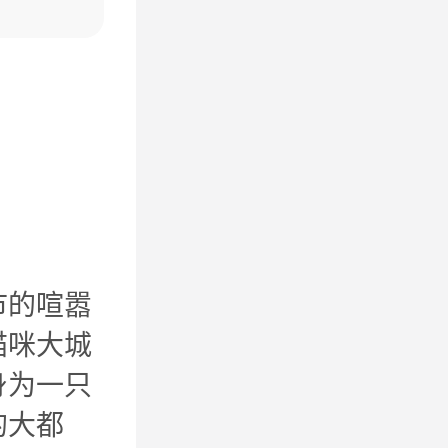
市的喧嚣
猫咪大城
身为一只
的大都