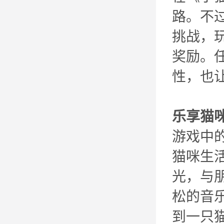
路。不
挑战，
奖励。
性，也
乐享猫
游戏中
猫咪生
光，与
松的音
到一只