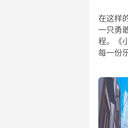
在这样
一只勇
程。《
每一份