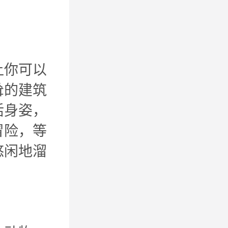
让你可以
耸的建筑
活身姿，
冒险，等
悠闲地溜