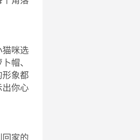
每个角落
小猫咪选
萝卜帽、
的形象都
示出你心
到回家的