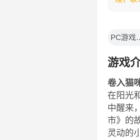
PC游
游戏
卷入猫
在阳光
中醒来
市》的
灵动的