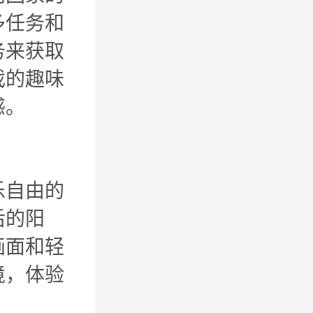
多任务和
务来获取
戏的趣味
感。
乐自由的
后的阳
画面和轻
境，体验