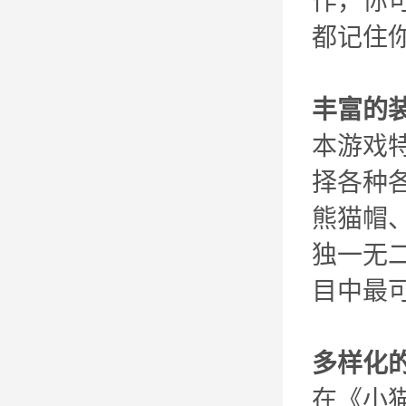
作，你
都记住
丰富的
本游戏
择各种
熊猫帽
独一无
目中最
多样化
在《小