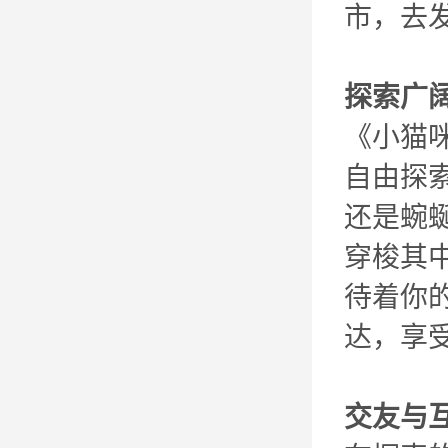
市，去
探索广
《小猫
自由探
还是蜿
穿梭其
待着你
达，享
交友与