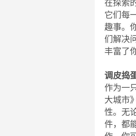
在探索
它们每
趣事。
们解决
丰富了
调皮捣
作为一
大城市
性。无
件，都