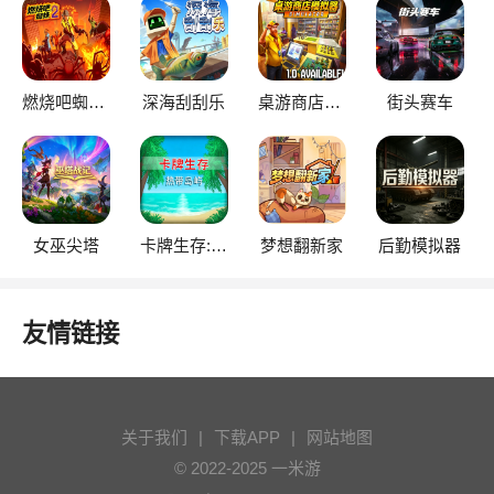
燃烧吧蜘蛛2
深海刮刮乐
桌游商店模拟器
街头赛车
女巫尖塔
卡牌生存:热带岛屿
梦想翻新家
后勤模拟器
友情链接
关于我们
|
下载APP
|
网站地图
© 2022-2025 一米游