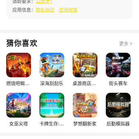
适龄要求：
12周岁+
应用信息：
隐私协议
应用权限
猜你喜欢
更多
燃烧吧蜘蛛2
深海刮刮乐
桌游商店模拟器
街头赛车
女巫尖塔
卡牌生存:热带岛屿
梦想翻新家
后勤模拟器