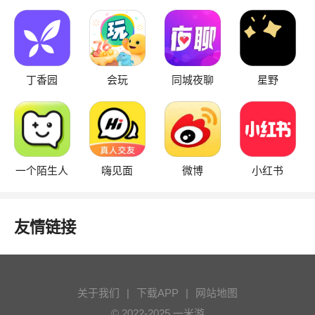
丁香园
会玩
同城夜聊
星野
一个陌生人
嗨见面
微博
小红书
友情链接
关于我们
|
下载APP
|
网站地图
© 2022-2025 一米游