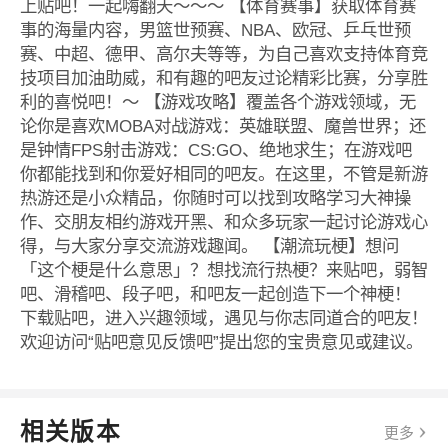
上贴吧！一起嗨翻天～～～ 【体育赛事】获取体育赛
事的海量内容，男篮世预赛、NBA、欧冠、乒乓世预
赛、中超、德甲、高尔夫等等，为自己喜欢支持体育竞
技项目加油助威，和有趣的吧友过论精彩比赛，分享胜
利的喜悦吧！～ 【游戏攻略】覆盖各个游戏领域，无
论你是喜欢MOBA对战游戏：英雄联盟、魔兽世界；还
是钟情FPS射击游戏：CS:GO、绝地求生；在游戏吧
你都能找到和你爱好相同的吧友。在这里，不管是新游
热游还是小众精品，你随时可以找到攻略学习大神操
作、交朋友相约游戏开黑、和众多玩家一起讨论游戏心
得，与大家分享交流游戏趣闻。 【潮流玩梗】想问
「这个梗是什么意思」？想找流行热梗？来贴吧，弱智
吧、滑稽吧、段子吧，和吧友一起创造下一个神梗！
下载贴吧，进入兴趣领域，遇见与你志同道合的吧友！
欢迎访问“贴吧意见反馈吧”提出您的宝贵意见或建议。
相关版本
更多