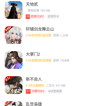
天地贰
角色扮演
760 MB
网
武侠TOP2
支持币卡
轩辕剑龙舞云山
0.05折双倍代金买断
武侠
1.2GB
大掌门2
0.05免费进阶加强版
武侠
750MB
新不良人
0.1折正版授权
二次元
437 MB
BT
卡牌TOP1
648免单券
乱世枭雄