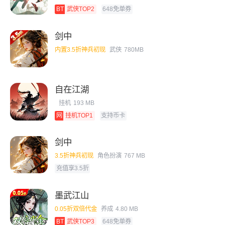
BT
武侠TOP2
648免单券
剑中
内置3.5折神兵初现
武侠
780MB
自在江湖
挂机
193 MB
网
挂机TOP1
支持币卡
剑中
3.5折神兵初现
角色扮演
767 MB
充值享3.5折
墨武江山
0.05折双倍代金
养成
4.80 MB
BT
武侠TOP3
648免单券