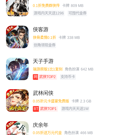
0.1折免费群侠传
卡牌
809 MB
游戏内天天送1296
可囤代金券
侠客游
侠骨柔情0.1折
卡牌
338 MB
创角领现金券
天子手游
端游原版1比1复刻
角色扮演
642 MB
网
武侠TOP2
支持币卡
武林闲侠
0.05折元卡盛宴免费版
卡牌
2.3 GB
BT
武侠TOP1
游戏内天天送1W
庆余年
0.05折送万元代金
角色扮演
466 MB