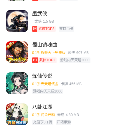
墨武侠
武侠
1.5 GB
网
武侠TOP3
支持币卡
蜀山镇魂曲
0.1折权倾天下免费版
武侠
607 MB
BT
武侠TOP2
游戏内天天送2000
炼仙传说
0.1折天天送代金
卡牌
455 MB
游戏内天天送2000
八卦江湖
0.1折钓鱼开箱
养成
4.80 MB
充值享0.1折
开箱手游