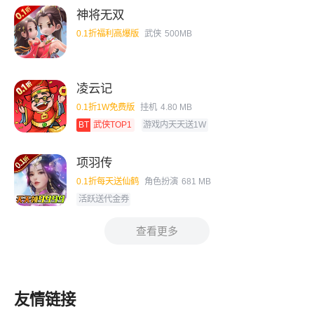
神将无双
0.1折福利高爆版
武侠
500MB
凌云记
0.1折1W免费版
挂机
4.80 MB
BT
武侠TOP1
游戏内天天送1W
项羽传
0.1折每天送仙鹤
角色扮演
681 MB
活跃送代金券
查看更多
友情链接