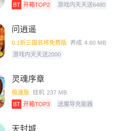
BT
开箱TOP2
游戏内天天送6480
问逍遥
0.1折三国名将免费版
养成
4.60 MB
游戏内天天送2000
灵魂序章
极速版
挂机
237 MB
BT
开箱TOP3
送魔导充能器
天封城