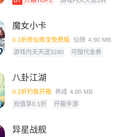
BT
开箱TOP1
游戏内天天送1W
魔女小卡
0.1折修仙炼宝免费版
仙侠
4.90 MB
游戏内天天送3280
可囤代金券
八卦江湖
0.1折钓鱼开箱
养成
4.80 MB
充值享0.1折
开箱手游
异星战舰