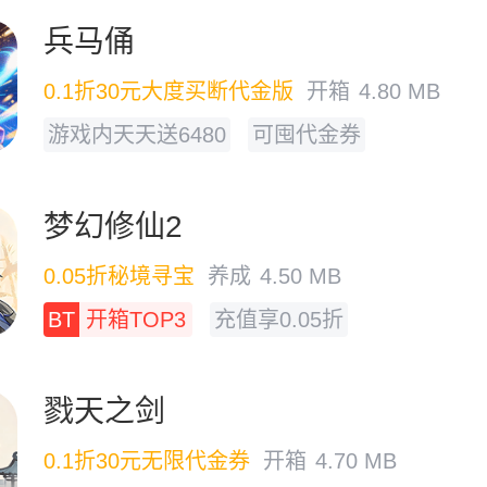
兵马俑
0.1折30元大度买断代金版
开箱
4.80 MB
游戏内天天送6480
可囤代金券
梦幻修仙2
0.05折秘境寻宝
养成
4.50 MB
BT
开箱TOP3
充值享0.05折
戮天之剑
0.1折30元无限代金券
开箱
4.70 MB